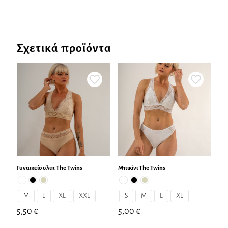
Σχετικά προϊόντα
Γυναικείο σλιπ The Twins
Μπικίνι The Twins
M
L
XL
XXL
S
M
L
XL
5,50
€
5,00
€