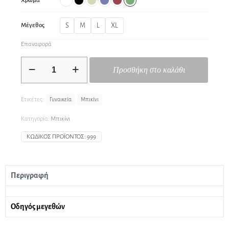
Χρώμα
S
M
L
XL
Μέγεθος
Επαναφορά
Προσθήκη στο καλάθι
Ετικέτες:
Γυναικεία
Μπικίνι
Κατηγορία:
Μπικίνι
ΚΩΔΙΚΌΣ ΠΡΟΪΌΝΤΟΣ:
999
Περιγραφή
Οδηγός μεγεθών