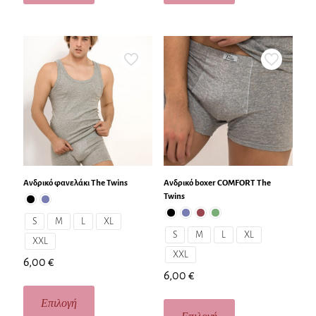
Ανδρικό φανελάκι The Twins
Ανδρικό boxer COMFORT The
Twins
S
M
L
XL
S
M
L
XL
XXL
XXL
6,00
€
6,00
€
Επιλογή