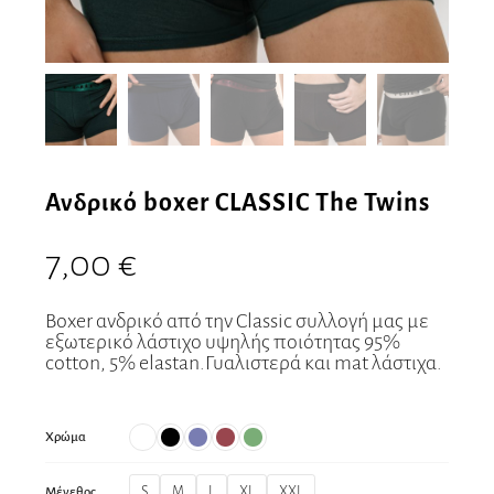
Ανδρικό boxer CLASSIC The Twins
7,00
€
Boxer ανδρικό από την Classic συλλογή μας με
εξωτερικό λάστιχο υψηλής ποιότητας 95%
cotton, 5% elastan.Γυαλιστερά και mat λάστιχα.
Χρώμα
S
M
L
XL
XXL
Μέγεθος