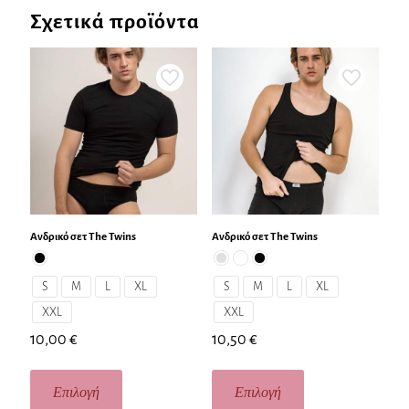
Σχετικά προϊόντα
Ανδρικό σετ The Twins
Ανδρικό σετ The Twins
S
M
L
XL
S
M
L
XL
XXL
XXL
10,00
€
10,50
€
Επιλογή
Επιλογή